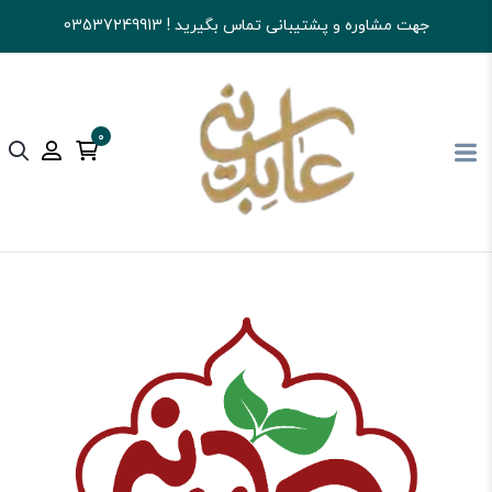
جهت مشاوره و پشتیبانی تماس بگیرید ! 03537249913
0
آجیل و خشکبار عابدینی
تنقلات
تنقلات