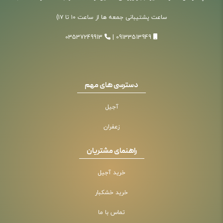
ساعت پشتیبانی جمعه ها از ساعت ۱۰ تا ۱۷)
03537249913
|
09133513949
دسترسی های مهم
آجیل
زعفران
راهنمای مشتریان
خرید آجیل
خرید خشکبار
تماس با ما