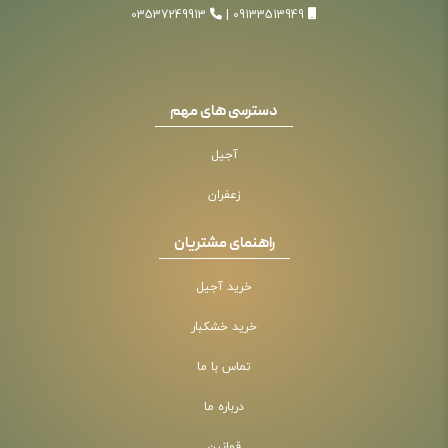
03537249913
|
09133513949
دسترسی های مهم
آجیل
زعفران
راهنمای مشتریان
خرید آجیل
خرید خشکبار
تماس با ما
درباره ما
قوانین