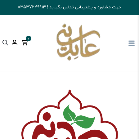
جهت مشاوره و پشتیبانی تماس بگیرید ! 03537249913
0
آجیل و خشکبار عابدینی
تنقلات
تنقلات