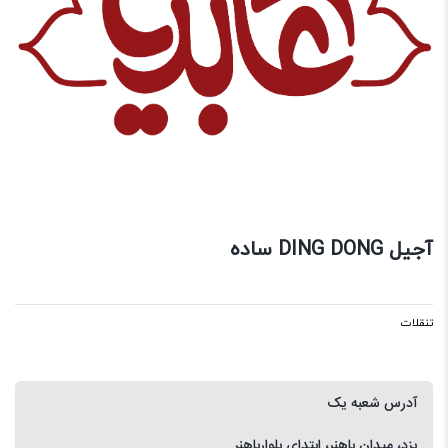
آجیل DING DONG ساده
تنقلات
آدرس شعبه یک
یزد، میدان باهنر، ابتدای بلوارباهنر