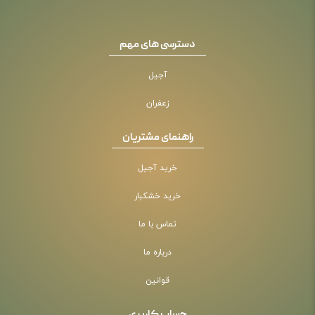
دسترسی های مهم
آجیل
زعفران
راهنمای مشتریان
خرید آجیل
خرید خشکبار
تماس با ما
درباره ما
قوانین