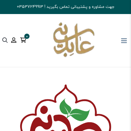
جهت مشاوره و پشتیبانی تماس بگیرید ! 03537249913
0
آجیل و خشکبار عابدینی
شکلات
سایر شکلات ها