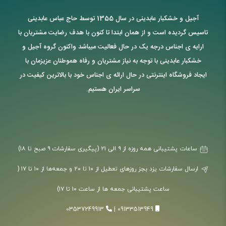
آجیل و خشکبار عابدینی در سال 1355 توسط حاج عباس عابدینی
تاسیس گردیده است و از همان ابتدا تا کنون با هدف رضایت مشتریان با
ارایه ی اجناس درجه یک در حال فعالیت میباشد واکنون گروه آجیل و
خشکبار عابدینی با توجه به نیاز مشتریان و رفاه هموطنان عزیزمان با
ایجاد فروشگاه اینترنتی در حال ارائه ی اجناس خود با بالاترین کیفیت در
سراسر ایران هستیم.
ساعات پشتیبانی همه روزه از ۹ الی ۲۱ (پیگیری سفارشات ۹ صبح تا ۱۸)
ارسال سفارشات یزد بجز روزهای تعطیل از ۱۰ تا ۲۰ و جمعه‌ها از ۱۰ تا ۱۷ (
ساعت پشتیبانی جمعه ها از ساعت ۱۰ تا ۱۷)
03537249913
|
09133513949