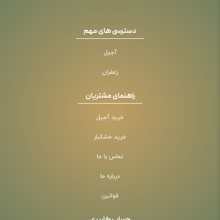
دسترسی های مهم
آجیل
زعفران
راهنمای مشتریان
خرید آجیل
خرید خشکبار
تماس با ما
درباره ما
قوانین