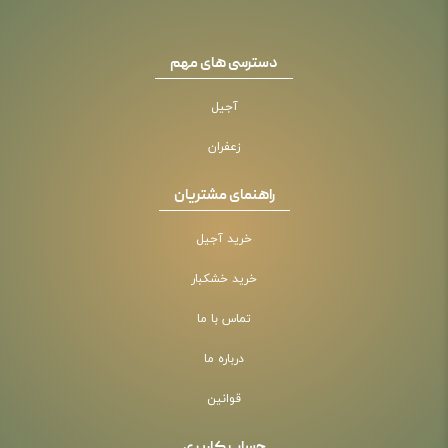
دسترسی های مهم
آجیل
زعفران
راهنمای مشتریان
خرید آجیل
خرید خشکبار
تماس با ما
درباره ما
قوانین