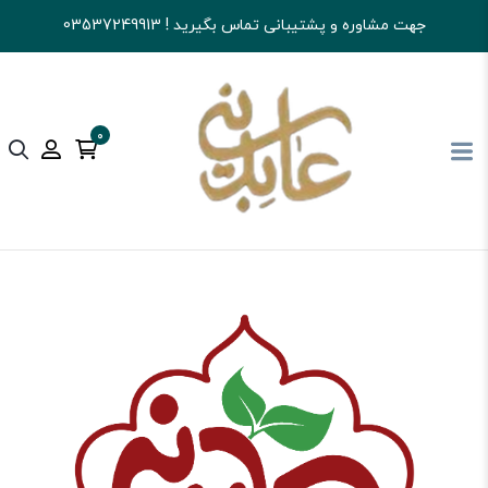
جهت مشاوره و پشتیبانی تماس بگیرید ! 03537249913
0
آجیل و خشکبار عابدینی
تنقلات
نوشیدنی و پودر شربتی