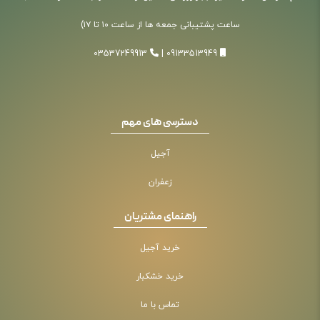
ساعت پشتیبانی جمعه ها از ساعت ۱۰ تا ۱۷)
03537249913
|
09133513949
دسترسی های مهم
آجیل
زعفران
راهنمای مشتریان
خرید آجیل
خرید خشکبار
تماس با ما