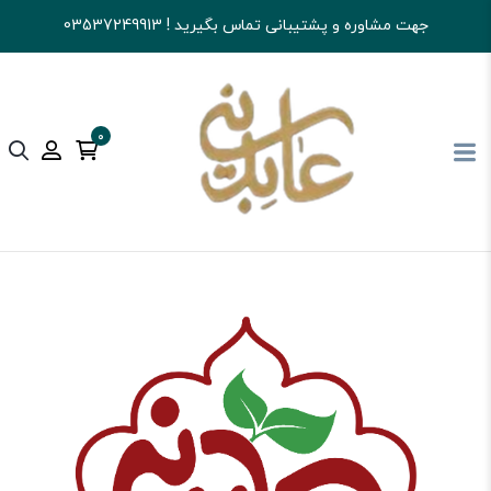
جهت مشاوره و پشتیبانی تماس بگیرید ! 03537249913
0
آجیل و خشکبار عابدینی
زعفران
زعفران کادویی