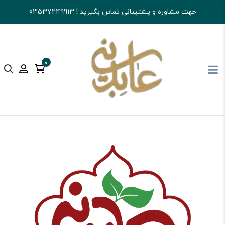
جهت مشاوره و پشتیبانی تماس بگیرید ! 03537249913
0
آجیل و خشکبار عابدینی
شکلات
شکلات تلخ