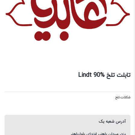
تابلت تلخ Lindt 90%
شکلات تلخ
آدرس شعبه یک
یزد، میدان باهنر، ابتدای بلوارباهنر