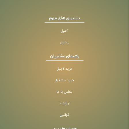
دسترسی های مهم
آجیل
زعفران
راهنمای مشتریان
خرید آجیل
خرید خشکبار
تماس با ما
درباره ما
قوانین