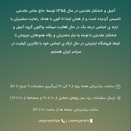
آجیل و خشکبار عابدینی در سال 1355 توسط حاج عباس عابدینی
تاسیس گردیده است و از همان ابتدا تا کنون با هدف رضایت مشتریان با
ارایه ی اجناس درجه یک در حال فعالیت میباشد واکنون گروه آجیل و
خشکبار عابدینی با توجه به نیاز مشتریان و رفاه هموطنان عزیزمان با
ایجاد فروشگاه اینترنتی در حال ارائه ی اجناس خود با بالاترین کیفیت در
سراسر ایران هستیم.
ساعات پشتیبانی همه روزه از ۹ الی ۲۱ (پیگیری سفارشات ۹ صبح تا ۱۸)
ارسال سفارشات یزد بجز روزهای تعطیل از ۱۰ تا ۲۰ و جمعه‌ها از ۱۰ تا ۱۷ (
ساعت پشتیبانی جمعه ها از ساعت ۱۰ تا ۱۷)
03537249913
|
09133513949