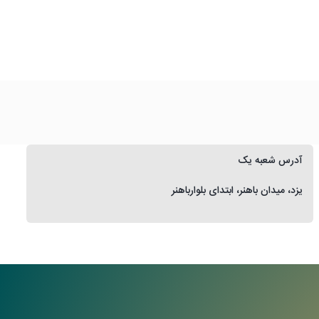
آدرس شعبه یک
یزد، میدان باهنر، ابتدای بلوارباهنر