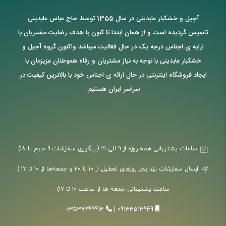
آجیل و خشکبار عابدینی در سال 1355 توسط حاج عباس عابدینی
تاسیس گردیده است و از همان ابتدا تا کنون با هدف رضایت مشتریان با
ارایه ی اجناس درجه یک در حال فعالیت میباشد واکنون گروه آجیل و
خشکبار عابدینی با توجه به نیاز مشتریان و رفاه هموطنان عزیزمان با
ایجاد فروشگاه اینترنتی در حال ارائه ی اجناس خود با بالاترین کیفیت در
سراسر ایران هستیم.
ساعات پشتیبانی همه روزه از ۹ الی ۲۱ (پیگیری سفارشات ۹ صبح تا ۱۸)
ارسال سفارشات یزد بجز روزهای تعطیل از ۱۰ تا ۲۰ و جمعه‌ها از ۱۰ تا ۱۷ (
ساعت پشتیبانی جمعه ها از ساعت ۱۰ تا ۱۷)
03537249913
|
09133513949