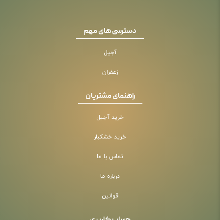
دسترسی های مهم
آجیل
زعفران
راهنمای مشتریان
خرید آجیل
خرید خشکبار
تماس با ما
درباره ما
قوانین