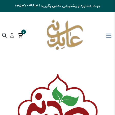
جهت مشاوره و پشتیبانی تماس بگیرید ! 03537249913
0
آجیل و خشکبار عابدینی
تنقلات
بیسکوییت