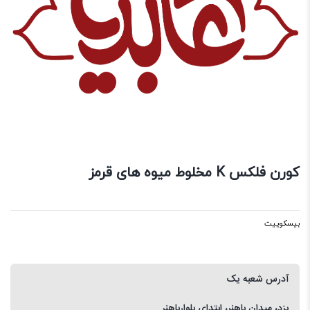
کورن فلکس K مخلوط میوه های قرمز
بیسکوییت
آدرس شعبه یک
یزد، میدان باهنر، ابتدای بلوارباهنر