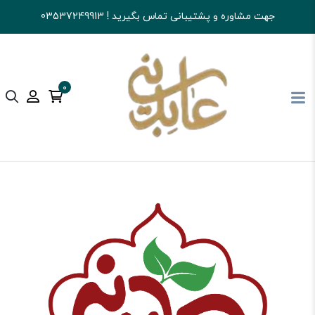
جهت مشاوره و پشتیبانی تماس بگیرید ! 03537249913
0
آجیل و خشکبار عابدینی
تنقلات
آدامس