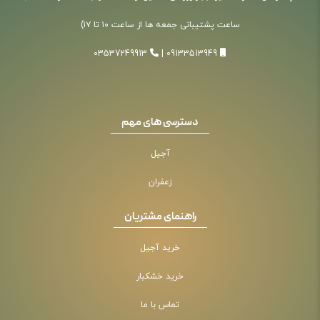
ساعت پشتیبانی جمعه ها از ساعت ۱۰ تا ۱۷)
03537249913
|
09133513949
دسترسی های مهم
آجیل
زعفران
راهنمای مشتریان
خرید آجیل
خرید خشکبار
تماس با ما