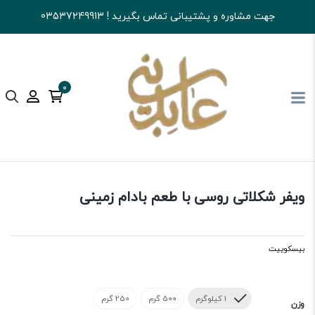
جهت مشاوره و پشتیبانی تماس بگیرید ! 03537249913
0
آجیل و خشکبار عابدینی
تنقلات
بیسکوییت
ویفر شکلاتی روسی با طعم بادام زمینی
بیسکوییت
1 کیلوگرم
500 گرم
250 گرم
وزن