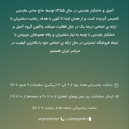
آجیل و خشکبار عابدینی در سال 1355 توسط حاج عباس عابدینی
تاسیس گردیده است و از همان ابتدا تا کنون با هدف رضایت مشتریان با
ارایه ی اجناس درجه یک در حال فعالیت میباشد واکنون گروه آجیل و
خشکبار عابدینی با توجه به نیاز مشتریان و رفاه هموطنان عزیزمان با
ایجاد فروشگاه اینترنتی در حال ارائه ی اجناس خود با بالاترین کیفیت در
سراسر ایران هستیم.
ساعات پشتیبانی همه روزه از ۹ الی ۲۱ (پیگیری سفارشات ۹ صبح تا ۱۸)
ارسال سفارشات یزد بجز روزهای تعطیل از ۱۰ تا ۲۰ و جمعه‌ها از ۱۰ تا ۱۷ (
ساعت پشتیبانی جمعه ها از ساعت ۱۰ تا ۱۷)
03537249913
|
09133513949