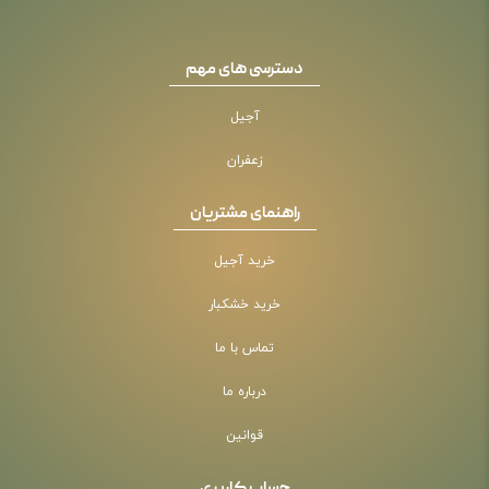
دسترسی های مهم
آجیل
زعفران
راهنمای مشتریان
خرید آجیل
خرید خشکبار
تماس با ما
درباره ما
قوانین