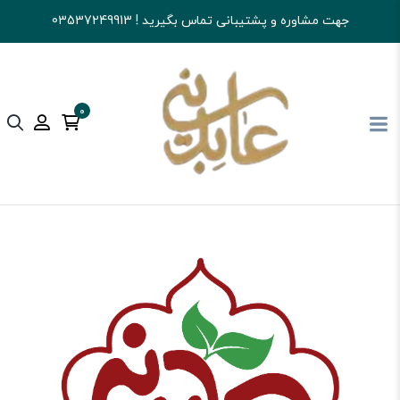
جهت مشاوره و پشتیبانی تماس بگیرید ! 03537249913
0
آجیل و خشکبار عابدینی
پکیج های کادویی
جعبه های کادویی آجیل