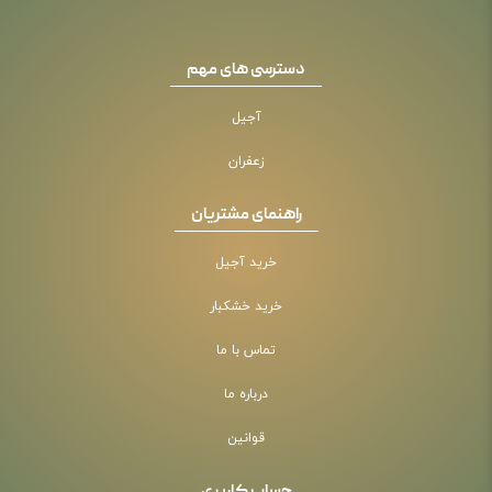
دسترسی های مهم
آجیل
زعفران
راهنمای مشتریان
خرید آجیل
خرید خشکبار
تماس با ما
درباره ما
قوانین