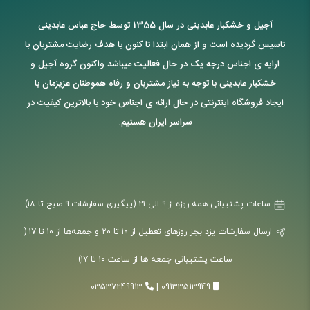
آجیل و خشکبار عابدینی در سال 1355 توسط حاج عباس عابدینی
تاسیس گردیده است و از همان ابتدا تا کنون با هدف رضایت مشتریان با
ارایه ی اجناس درجه یک در حال فعالیت میباشد واکنون گروه آجیل و
خشکبار عابدینی با توجه به نیاز مشتریان و رفاه هموطنان عزیزمان با
ایجاد فروشگاه اینترنتی در حال ارائه ی اجناس خود با بالاترین کیفیت در
سراسر ایران هستیم.
ساعات پشتیبانی همه روزه از ۹ الی ۲۱ (پیگیری سفارشات ۹ صبح تا ۱۸)
ارسال سفارشات یزد بجز روزهای تعطیل از ۱۰ تا ۲۰ و جمعه‌ها از ۱۰ تا ۱۷ (
ساعت پشتیبانی جمعه ها از ساعت ۱۰ تا ۱۷)
03537249913
|
09133513949