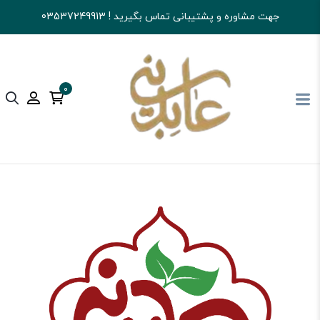
جهت مشاوره و پشتیبانی تماس بگیرید ! 03537249913
0
آجیل و خشکبار عابدینی
قهوه
اسپرسو و فرانسه و...