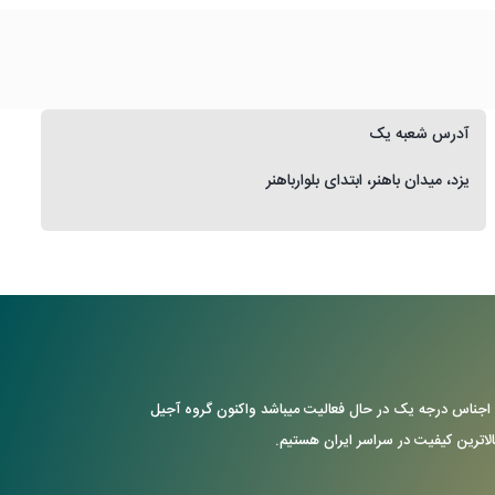
آدرس شعبه یک
یزد، میدان باهنر، ابتدای بلوارباهنر
ن با ارایه ی اجناس درجه یک در حال فعالیت میباشد واکنون گروه آجیل
بالاترین کیفیت در سراسر ایران هستیم.