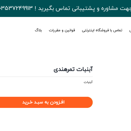
هت مشاوره و پشتیبانی تماس بگیرید ! 03537249913
ی
تماس با فروشگاه اینترنتی
قوانین و مقررات
بلاگ
آبنبات تمرهندی
آبنبات
افـزودن به سبـد خـرید