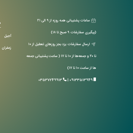
ساعات پشتیبانی همه روزه از ۹ الی ۲۱
د
(پیگیری سفارشات ۹ صبح تا ۱۸)
آجیل
ارسال سفارشات یزد بجز روزهای تعطیل از ۱۰
زعفران
تا ۲۰ و جمعه‌ها از ۱۰ تا ۱۷ ( ساعت پشتیبانی جمعه
ها از ساعت ۱۰ تا ۱۷)
03537249913
|
09133513949