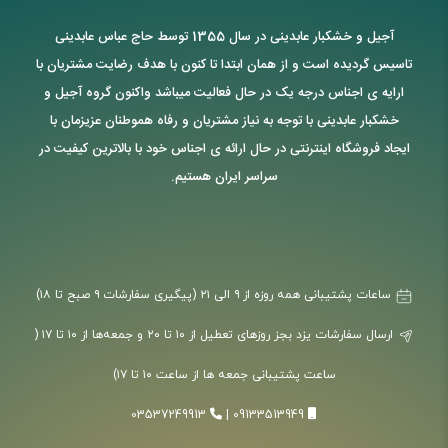
آجیل و خشکبار عابدینی در سال 1355 توسط حاج عباس عابدینی
تاسیس گردیده است و از همان ابتدا تا کنون با هدف رضایت مشتریان با
ارایه ی اجناس درجه یک در حال فعالیت میباشد واکنون گروه آجیل و
خشکبار عابدینی با توجه به نیاز مشتریان و رفاه هموطنان عزیزمان با
ایجاد فروشگاه اینترنتی در حال ارائه ی اجناس خود با بالاترین کیفیت در
سراسر ایران هستیم.
ساعات پشتیبانی همه روزه از ۹ الی ۲۱ (پیگیری سفارشات ۹ صبح تا ۱۸)
ارسال سفارشات یزد بجز روزهای تعطیل از ۱۰ تا ۲۰ و جمعه‌ها از ۱۰ تا ۱۷ (
ساعت پشتیبانی جمعه ها از ساعت ۱۰ تا ۱۷)
03537249913
|
09133513949