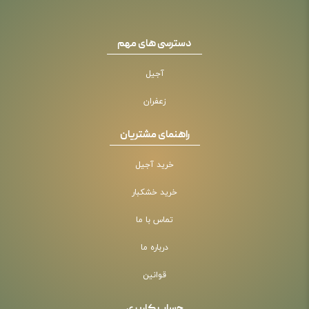
دسترسی های مهم
آجیل
زعفران
راهنمای مشتریان
خرید آجیل
خرید خشکبار
تماس با ما
درباره ما
قوانین