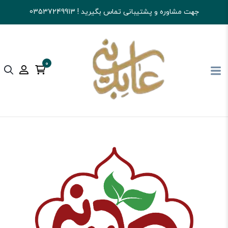
جهت مشاوره و پشتیبانی تماس بگیرید ! 03537249913
0
آجیل و خشکبار عابدینی
شکلات
آبنبات