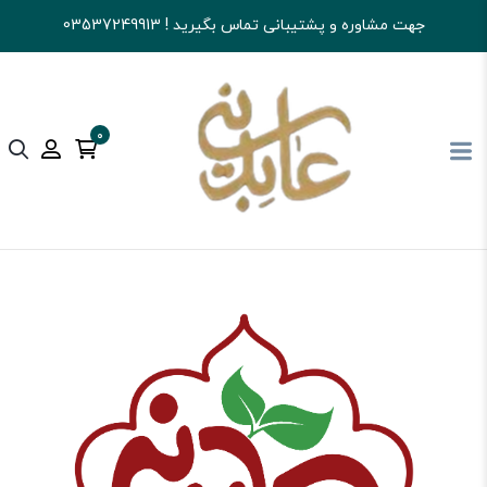
جهت مشاوره و پشتیبانی تماس بگیرید ! 03537249913
0
آجیل و خشکبار عابدینی
شکلات
سایر شکلات ها