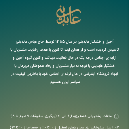
آجیل و خشکبار عابدینی در سال 1355 توسط حاج عباس عابدینی
تاسیس گردیده است و از همان ابتدا تا کنون با هدف رضایت مشتریان با
ارایه ی اجناس درجه یک در حال فعالیت میباشد واکنون گروه آجیل و
خشکبار عابدینی با توجه به نیاز مشتریان و رفاه هموطنان عزیزمان با
ایجاد فروشگاه اینترنتی در حال ارائه ی اجناس خود با بالاترین کیفیت در
سراسر ایران هستیم.
ساعات پشتیبانی همه روزه از ۹ الی ۲۱ (پیگیری سفارشات ۹ صبح تا ۱۸)
ارسال سفارشات یزد بجز روزهای تعطیل از ۱۰ تا ۲۰ و جمعه‌ها از ۱۰ تا ۱۷ (