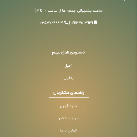
ساعت پشتیبانی جمعه ها از ساعت ۱۰ تا ۱۷)
03537249913
|
09133513949
دسترسی های مهم
آجیل
زعفران
راهنمای مشتریان
خرید آجیل
خرید خشکبار
تماس با ما