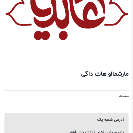
مارشمالو هات داگی
تنقلات
آدرس شعبه یک
یزد، میدان باهنر، ابتدای بلوارباهنر