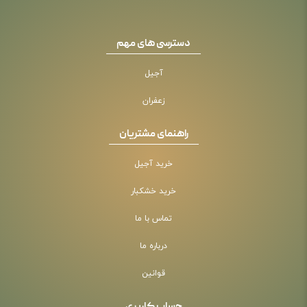
دسترسی های مهم
آجیل
زعفران
راهنمای مشتریان
خرید آجیل
خرید خشکبار
تماس با ما
درباره ما
قوانین