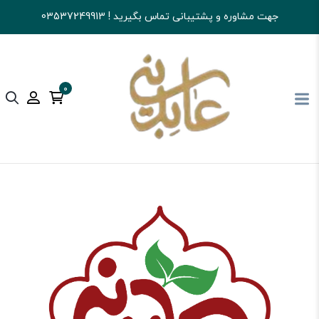
جهت مشاوره و پشتیبانی تماس بگیرید ! 03537249913
0
آجیل و خشکبار عابدینی
تنقلات
تنقلات