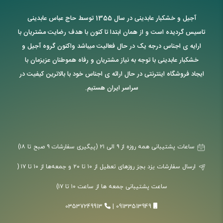
آجیل و خشکبار عابدینی در سال 1355 توسط حاج عباس عابدینی
تاسیس گردیده است و از همان ابتدا تا کنون با هدف رضایت مشتریان با
ارایه ی اجناس درجه یک در حال فعالیت میباشد واکنون گروه آجیل و
خشکبار عابدینی با توجه به نیاز مشتریان و رفاه هموطنان عزیزمان با
ایجاد فروشگاه اینترنتی در حال ارائه ی اجناس خود با بالاترین کیفیت در
سراسر ایران هستیم.
ساعات پشتیبانی همه روزه از ۹ الی ۲۱ (پیگیری سفارشات ۹ صبح تا ۱۸)
ارسال سفارشات یزد بجز روزهای تعطیل از ۱۰ تا ۲۰ و جمعه‌ها از ۱۰ تا ۱۷ (
ساعت پشتیبانی جمعه ها از ساعت ۱۰ تا ۱۷)
03537249913
|
09133513949