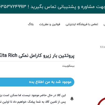
هت مشاوره و پشتیبانی تماس بگیرید ! 03537249913
ی
تماس با فروشگاه اینترنتی
قوانین و مقررات
بلاگ
پروتئین بار زیرو کارامل نمکی Kita Rich
بیسکوییت
موجود شد به من اطلاع بده
این کالا در حال حاضر موجود نیست، اما ممکن است بز
پس از تامین کالا، به شما پیامک خواهیم داد تا اولین ن