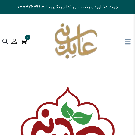
جهت مشاوره و پشتیبانی تماس بگیرید ! 03537249913
0
آجیل و خشکبار عابدینی
شکلات
سایر شکلات ها