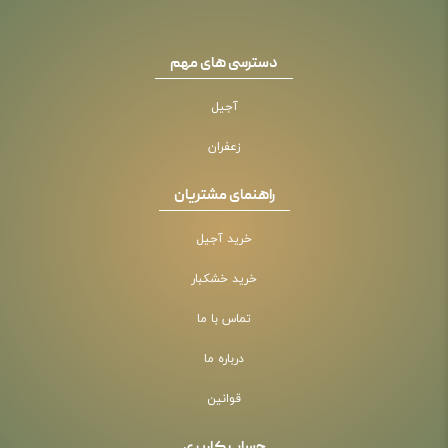
دسترسی های مهم
آجیل
زعفران
راهنمای مشتریان
خرید آجیل
خرید خشکبار
تماس با ما
درباره ما
قوانین