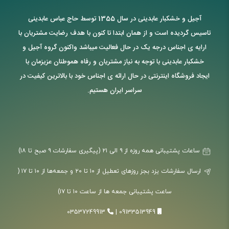
آجیل و خشکبار عابدینی در سال 1355 توسط حاج عباس عابدینی
تاسیس گردیده است و از همان ابتدا تا کنون با هدف رضایت مشتریان با
ارایه ی اجناس درجه یک در حال فعالیت میباشد واکنون گروه آجیل و
خشکبار عابدینی با توجه به نیاز مشتریان و رفاه هموطنان عزیزمان با
ایجاد فروشگاه اینترنتی در حال ارائه ی اجناس خود با بالاترین کیفیت در
سراسر ایران هستیم.
ساعات پشتیبانی همه روزه از ۹ الی ۲۱ (پیگیری سفارشات ۹ صبح تا ۱۸)
ارسال سفارشات یزد بجز روزهای تعطیل از ۱۰ تا ۲۰ و جمعه‌ها از ۱۰ تا ۱۷ (
ساعت پشتیبانی جمعه ها از ساعت ۱۰ تا ۱۷)
03537249913
|
09133513949