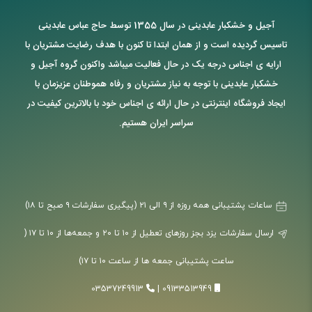
آجیل و خشکبار عابدینی در سال 1355 توسط حاج عباس عابدینی
تاسیس گردیده است و از همان ابتدا تا کنون با هدف رضایت مشتریان با
ارایه ی اجناس درجه یک در حال فعالیت میباشد واکنون گروه آجیل و
خشکبار عابدینی با توجه به نیاز مشتریان و رفاه هموطنان عزیزمان با
ایجاد فروشگاه اینترنتی در حال ارائه ی اجناس خود با بالاترین کیفیت در
سراسر ایران هستیم.
ساعات پشتیبانی همه روزه از ۹ الی ۲۱ (پیگیری سفارشات ۹ صبح تا ۱۸)
ارسال سفارشات یزد بجز روزهای تعطیل از ۱۰ تا ۲۰ و جمعه‌ها از ۱۰ تا ۱۷ (
ساعت پشتیبانی جمعه ها از ساعت ۱۰ تا ۱۷)
03537249913
|
09133513949