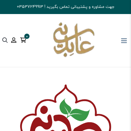
جهت مشاوره و پشتیبانی تماس بگیرید ! 03537249913
0
آجیل و خشکبار عابدینی
خرید آجیل
پسته
مغز پسته