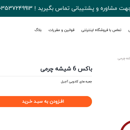
هت مشاوره و پشتیبانی تماس بگیرید ! 03537249913
ی
تماس با فروشگاه اینترنتی
قوانین و مقررات
بلاگ
باکس 6 شیشه چرمی
جعبه های کادویی آجیل
افـزودن به سبـد خـرید