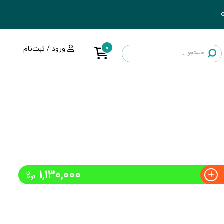
0
ورود / ثبت‌نام
1,130,000
ن
توما