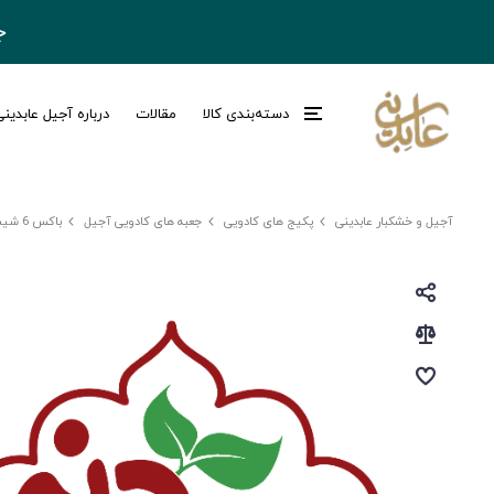
ج
دسته‌بندی کالا
مقالات
درباره آجیل عابدین
آجیل و خشکبار عابدینی
پکیج های کادویی
جعبه های کادویی آجیل
باکس 6 شیشه چرمی