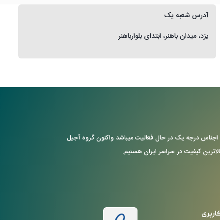
آدرس شعبه یک
یزد، میدان باهنر، ابتدای بلوارباهنر
ن با ارایه ی اجناس درجه یک در حال فعالیت میباشد واکنون گروه آجیل
بالاترین کیفیت در سراسر ایران هستیم.
اربری