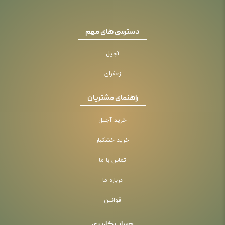
دسترسی های مهم
آجیل
زعفران
راهنمای مشتریان
خرید آجیل
خرید خشکبار
تماس با ما
درباره ما
قوانین