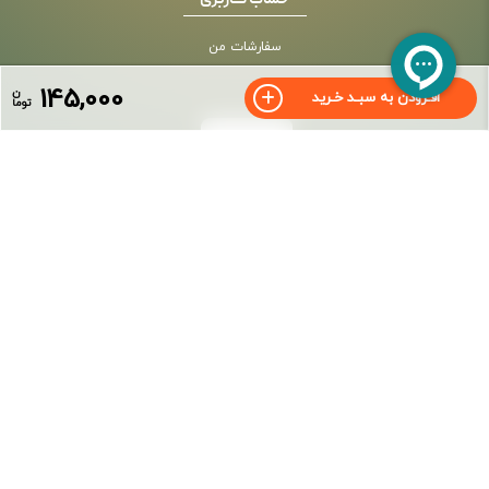
حساب کاربری
سفارشات من
145,000
ن
افـزودن به سبـد خـرید
توما