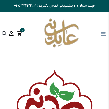
جهت مشاوره و پشتیبانی تماس بگیرید ! 03537249913
0
آجیل و خشکبار عابدینی
تنقلات
نوشیدنی و پودر شربتی