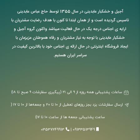
آجیل و خشکبار عابدینی در سال 1355 توسط حاج عباس عابدینی
تاسیس گردیده است و از همان ابتدا تا کنون با هدف رضایت مشتریان با
ارایه ی اجناس درجه یک در حال فعالیت میباشد واکنون گروه آجیل و
خشکبار عابدینی با توجه به نیاز مشتریان و رفاه هموطنان عزیزمان با
ایجاد فروشگاه اینترنتی در حال ارائه ی اجناس خود با بالاترین کیفیت در
سراسر ایران هستیم.
ساعات پشتیبانی همه روزه از ۹ الی ۲۱ (پیگیری سفارشات ۹ صبح تا ۱۸)
ارسال سفارشات یزد بجز روزهای تعطیل از ۱۰ تا ۲۰ و جمعه‌ها از ۱۰ تا ۱۷ (
ساعت پشتیبانی جمعه ها از ساعت ۱۰ تا ۱۷)
03537249913
|
09133513949