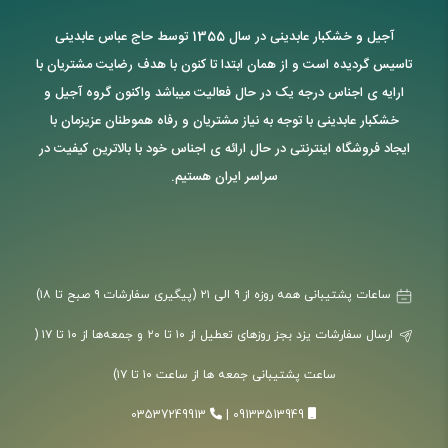
آجیل و خشکبار عابدینی در سال 1355 توسط حاج عباس عابدینی
تاسیس گردیده است و از همان ابتدا تا کنون با هدف رضایت مشتریان با
ارایه ی اجناس درجه یک در حال فعالیت میباشد واکنون گروه آجیل و
خشکبار عابدینی با توجه به نیاز مشتریان و رفاه هموطنان عزیزمان با
ایجاد فروشگاه اینترنتی در حال ارائه ی اجناس خود با بالاترین کیفیت در
سراسر ایران هستیم.
ساعات پشتیبانی همه روزه از ۹ الی ۲۱ (پیگیری سفارشات ۹ صبح تا ۱۸)
ارسال سفارشات یزد بجز روزهای تعطیل از ۱۰ تا ۲۰ و جمعه‌ها از ۱۰ تا ۱۷ (
ساعت پشتیبانی جمعه ها از ساعت ۱۰ تا ۱۷)
03537249913
|
09133513949