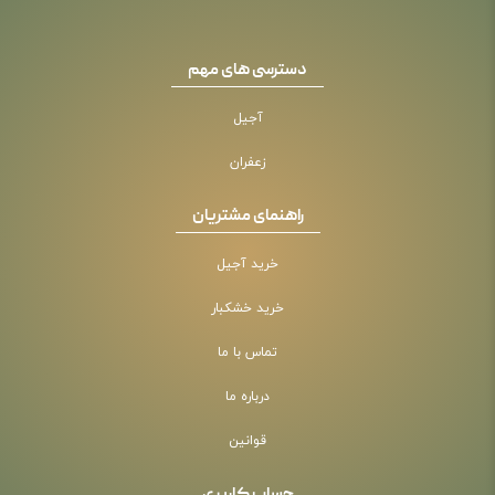
دسترسی های مهم
آجیل
زعفران
راهنمای مشتریان
خرید آجیل
خرید خشکبار
تماس با ما
درباره ما
قوانین