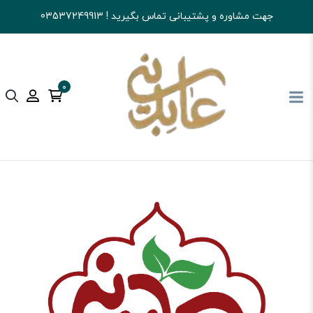
جهت مشاوره و پشتیبانی تماس بگیرید ! 03537249913
0
آجیل و خشکبار عابدینی
تنقلات
گز و سوهان و...