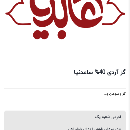
گز آردی 40% ساعدنیا
گز و سوهان و...
آدرس شعبه یک
یزد، میدان باهنر، ابتدای بلوارباهنر