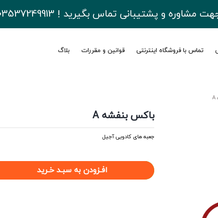
هت مشاوره و پشتیبانی تماس بگیرید ! 03537249913
ی
تماس با فروشگاه اینترنتی
قوانین و مقررات
بلاگ
باکس بنفشه A
جعبه های کادویی آجیل
افـزودن به سبـد خـرید