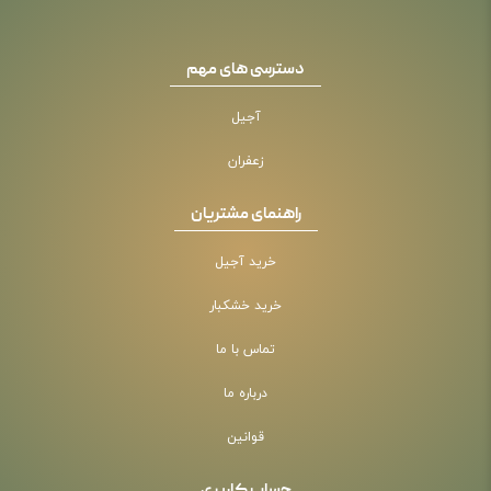
دسترسی های مهم
آجیل
زعفران
راهنمای مشتریان
خرید آجیل
خرید خشکبار
تماس با ما
درباره ما
قوانین