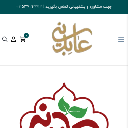
جهت مشاوره و پشتیبانی تماس بگیرید ! 03537249913
0
آجیل و خشکبار عابدینی
پکیج های کادویی
جعبه های کادویی آجیل