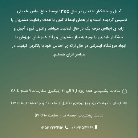
آجیل و خشکبار عابدینی در سال 1355 توسط حاج عباس عابدینی
تاسیس گردیده است و از همان ابتدا تا کنون با هدف رضایت مشتریان با
ارایه ی اجناس درجه یک در حال فعالیت میباشد واکنون گروه آجیل و
خشکبار عابدینی با توجه به نیاز مشتریان و رفاه هموطنان عزیزمان با
ایجاد فروشگاه اینترنتی در حال ارائه ی اجناس خود با بالاترین کیفیت در
سراسر ایران هستیم.
ساعات پشتیبانی همه روزه از ۹ الی ۲۱ (پیگیری سفارشات ۹ صبح تا ۱۸)
ارسال سفارشات یزد بجز روزهای تعطیل از ۱۰ تا ۲۰ و جمعه‌ها از ۱۰ تا ۱۷ (
ساعت پشتیبانی جمعه ها از ساعت ۱۰ تا ۱۷)
03537249913
|
09133513949