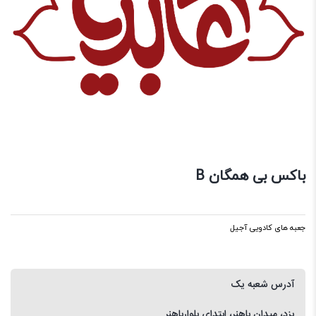
باکس بی همگان B
جعبه های کادویی آجیل
آدرس شعبه یک
یزد، میدان باهنر، ابتدای بلوارباهنر