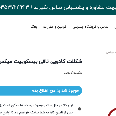
هت مشاوره و پشتیبانی تماس بگیرید ! 03537249913
ی
تماس با فروشگاه اینترنتی
قوانین و مقررات
بلاگ
ت میکس
شکلات کادویی تافی بیسکوییت میکس
شکلات کادویی
موجود شد به من اطلاع بده
این کالا در حال حاضر موجود نیست، اما ممکن است بز
پس از تامین کالا، به شما پیامک خواهیم داد تا اولین ن