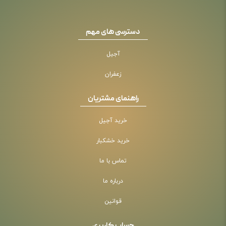
دسترسی های مهم
آجیل
زعفران
راهنمای مشتریان
خرید آجیل
خرید خشکبار
تماس با ما
درباره ما
قوانین