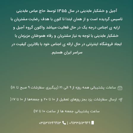
آجیل و خشکبار عابدینی در سال 1355 توسط حاج عباس عابدینی
تاسیس گردیده است و از همان ابتدا تا کنون با هدف رضایت مشتریان با
ارایه ی اجناس درجه یک در حال فعالیت میباشد واکنون گروه آجیل و
خشکبار عابدینی با توجه به نیاز مشتریان و رفاه هموطنان عزیزمان با
ایجاد فروشگاه اینترنتی در حال ارائه ی اجناس خود با بالاترین کیفیت در
سراسر ایران هستیم.
ساعات پشتیبانی همه روزه از ۹ الی ۲۱ (پیگیری سفارشات ۹ صبح تا ۱۸)
ارسال سفارشات یزد بجز روزهای تعطیل از ۱۰ تا ۲۰ و جمعه‌ها از ۱۰ تا ۱۷ (
ساعت پشتیبانی جمعه ها از ساعت ۱۰ تا ۱۷)
03537249913
|
09133513949