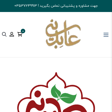
جهت مشاوره و پشتیبانی تماس بگیرید ! 03537249913
0
آجیل و خشکبار عابدینی
شکلات
تافی