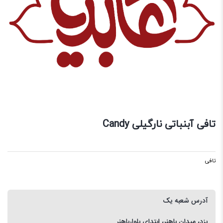
تافی آبنباتی نارگیلی Candy
تافی
آدرس شعبه یک
یزد، میدان باهنر، ابتدای بلوارباهنر