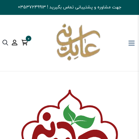
جهت مشاوره و پشتیبانی تماس بگیرید ! 03537249913
0
آجیل و خشکبار عابدینی
شکلات
سایر شکلات ها