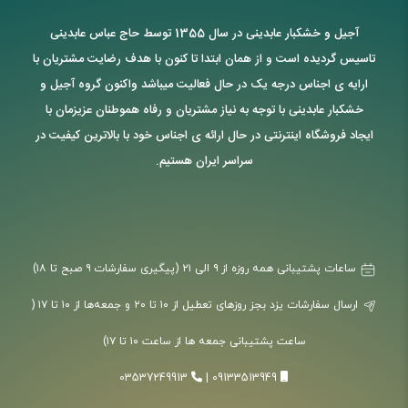
آجیل و خشکبار عابدینی در سال 1355 توسط حاج عباس عابدینی
تاسیس گردیده است و از همان ابتدا تا کنون با هدف رضایت مشتریان با
ارایه ی اجناس درجه یک در حال فعالیت میباشد واکنون گروه آجیل و
خشکبار عابدینی با توجه به نیاز مشتریان و رفاه هموطنان عزیزمان با
ایجاد فروشگاه اینترنتی در حال ارائه ی اجناس خود با بالاترین کیفیت در
سراسر ایران هستیم.
ساعات پشتیبانی همه روزه از ۹ الی ۲۱ (پیگیری سفارشات ۹ صبح تا ۱۸)
ارسال سفارشات یزد بجز روزهای تعطیل از ۱۰ تا ۲۰ و جمعه‌ها از ۱۰ تا ۱۷ (
ساعت پشتیبانی جمعه ها از ساعت ۱۰ تا ۱۷)
03537249913
|
09133513949