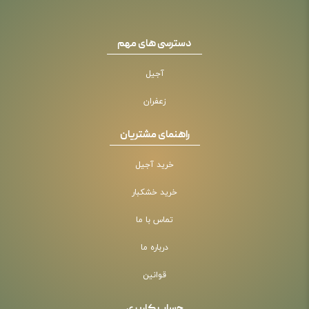
دسترسی های مهم
آجیل
زعفران
راهنمای مشتریان
خرید آجیل
خرید خشکبار
تماس با ما
درباره ما
قوانین