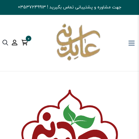
جهت مشاوره و پشتیبانی تماس بگیرید ! 03537249913
0
آجیل و خشکبار عابدینی
تنقلات
آدامس