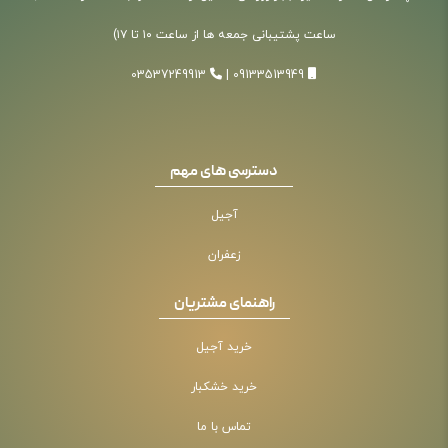
ساعت پشتیبانی جمعه ها از ساعت ۱۰ تا ۱۷)
03537249913
|
09133513949
دسترسی های مهم
آجیل
زعفران
راهنمای مشتریان
خرید آجیل
خرید خشکبار
تماس با ما