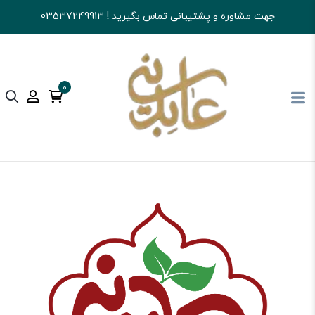
جهت مشاوره و پشتیبانی تماس بگیرید ! 03537249913
0
آجیل و خشکبار عابدینی
شکلات
شکلات صبحانه