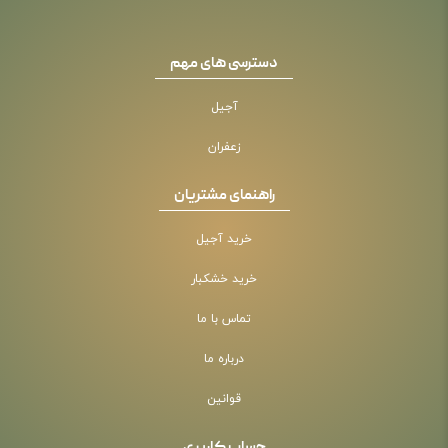
دسترسی های مهم
آجیل
زعفران
راهنمای مشتریان
خرید آجیل
خرید خشکبار
تماس با ما
درباره ما
قوانین