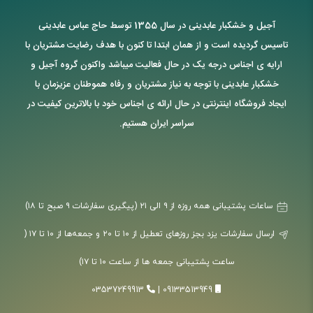
آجیل و خشکبار عابدینی در سال 1355 توسط حاج عباس عابدینی
تاسیس گردیده است و از همان ابتدا تا کنون با هدف رضایت مشتریان با
ارایه ی اجناس درجه یک در حال فعالیت میباشد واکنون گروه آجیل و
خشکبار عابدینی با توجه به نیاز مشتریان و رفاه هموطنان عزیزمان با
ایجاد فروشگاه اینترنتی در حال ارائه ی اجناس خود با بالاترین کیفیت در
سراسر ایران هستیم.
ساعات پشتیبانی همه روزه از ۹ الی ۲۱ (پیگیری سفارشات ۹ صبح تا ۱۸)
ارسال سفارشات یزد بجز روزهای تعطیل از ۱۰ تا ۲۰ و جمعه‌ها از ۱۰ تا ۱۷ (
ساعت پشتیبانی جمعه ها از ساعت ۱۰ تا ۱۷)
03537249913
|
09133513949