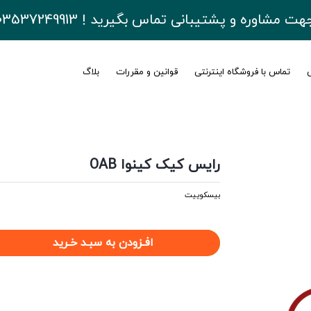
هت مشاوره و پشتیبانی تماس بگیرید ! 03537249913
ی
تماس با فروشگاه اینترنتی
قوانین و مقررات
بلاگ
رایس کیک کینوا OAB
بیسکوییت
افـزودن به سبـد خـرید