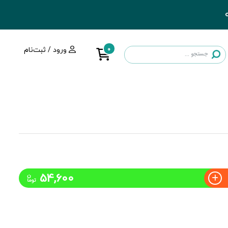
0
ورود / ثبت‌نام
54,600
ن
توما