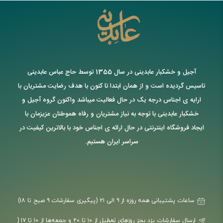
آجیل و خشکبار عابدینی در سال 1355 توسط حاج عباس عابدینی
تاسیس گردیده است و از همان ابتدا تا کنون با هدف رضایت مشتریان با
ارایه ی اجناس درجه یک در حال فعالیت میباشد واکنون گروه آجیل و
خشکبار عابدینی با توجه به نیاز مشتریان و رفاه هموطنان عزیزمان با
ایجاد فروشگاه اینترنتی در حال ارائه ی اجناس خود با بالاترین کیفیت در
سراسر ایران هستیم.
ساعات پشتیبانی همه روزه از ۹ الی ۲۱ (پیگیری سفارشات ۹ صبح تا ۱۸)
ارسال سفارشات یزد بجز روزهای تعطیل از ۱۰ تا ۲۰ و جمعه‌ها از ۱۰ تا ۱۷ (