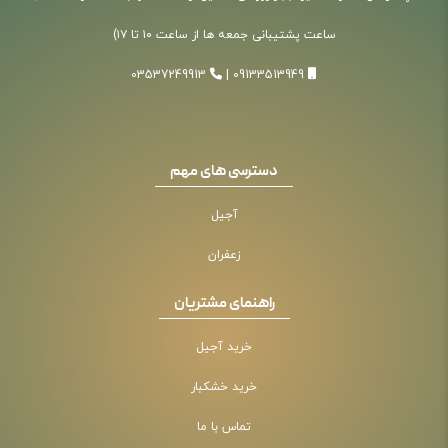
ساعت پشتیبانی جمعه ها از ساعت ۱۰ تا ۱۷)
03537249913
|
09133513949
دسترسی های مهم
آجیل
زعفران
راهنمای مشتریان
خرید آجیل
خرید خشکبار
تماس با ما