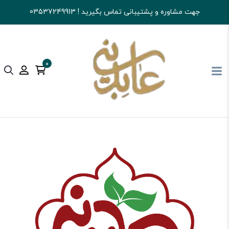
جهت مشاوره و پشتیبانی تماس بگیرید ! 03537249913
0
آجیل و خشکبار عابدینی
تنقلات
آدامس