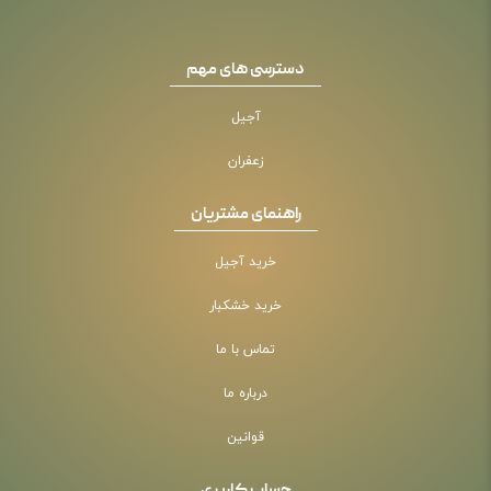
دسترسی های مهم
آجیل
زعفران
راهنمای مشتریان
خرید آجیل
خرید خشکبار
تماس با ما
درباره ما
قوانین