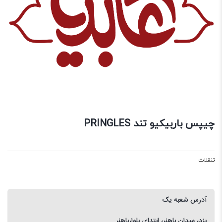
چیپس باربیکیو تند PRINGLES
تنقلات
آدرس شعبه یک
یزد، میدان باهنر، ابتدای بلوارباهنر