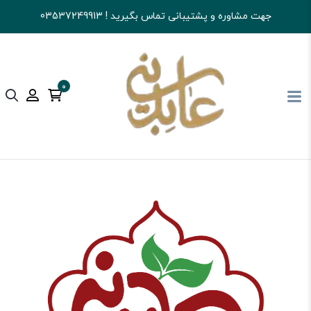
جهت مشاوره و پشتیبانی تماس بگیرید ! 03537249913
0
آجیل و خشکبار عابدینی
تنقلات
تنقلات