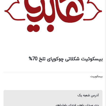
بیسکوئیت شکلاتی چوکوپای تلخ 70%
بیسکوییت
آدرس شعبه یک
یزد، میدان باهنر، ابتدای بلوارباهنر