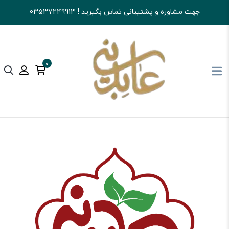
جهت مشاوره و پشتیبانی تماس بگیرید ! 03537249913
0
آجیل و خشکبار عابدینی
تنقلات
بیسکوییت