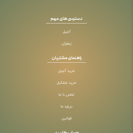
دسترسی های مهم
آجیل
زعفران
راهنمای مشتریان
خرید آجیل
خرید خشکبار
تماس با ما
درباره ما
قوانین