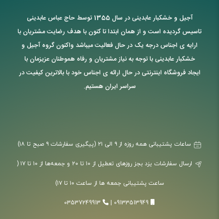
آجیل و خشکبار عابدینی در سال 1355 توسط حاج عباس عابدینی
تاسیس گردیده است و از همان ابتدا تا کنون با هدف رضایت مشتریان با
ارایه ی اجناس درجه یک در حال فعالیت میباشد واکنون گروه آجیل و
خشکبار عابدینی با توجه به نیاز مشتریان و رفاه هموطنان عزیزمان با
ایجاد فروشگاه اینترنتی در حال ارائه ی اجناس خود با بالاترین کیفیت در
سراسر ایران هستیم.
ساعات پشتیبانی همه روزه از ۹ الی ۲۱ (پیگیری سفارشات ۹ صبح تا ۱۸)
ارسال سفارشات یزد بجز روزهای تعطیل از ۱۰ تا ۲۰ و جمعه‌ها از ۱۰ تا ۱۷ (
ساعت پشتیبانی جمعه ها از ساعت ۱۰ تا ۱۷)
03537249913
|
09133513949