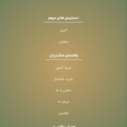
دسترسی های مهم
آجیل
زعفران
راهنمای مشتریان
خرید آجیل
خرید خشکبار
تماس با ما
درباره ما
قوانین