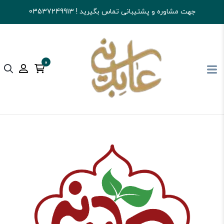
جهت مشاوره و پشتیبانی تماس بگیرید ! 03537249913
0
آجیل و خشکبار عابدینی
تنقلات
بیسکوییت