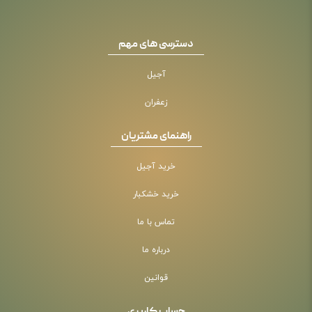
دسترسی های مهم
آجیل
زعفران
راهنمای مشتریان
خرید آجیل
خرید خشکبار
تماس با ما
درباره ما
قوانین