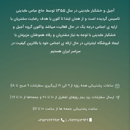
آجیل و خشکبار عابدینی در سال 1355 توسط حاج عباس عابدینی
تاسیس گردیده است و از همان ابتدا تا کنون با هدف رضایت مشتریان با
ارایه ی اجناس درجه یک در حال فعالیت میباشد واکنون گروه آجیل و
خشکبار عابدینی با توجه به نیاز مشتریان و رفاه هموطنان عزیزمان با
ایجاد فروشگاه اینترنتی در حال ارائه ی اجناس خود با بالاترین کیفیت در
سراسر ایران هستیم.
ساعات پشتیبانی همه روزه از ۹ الی ۲۱ (پیگیری سفارشات ۹ صبح تا ۱۸)
ارسال سفارشات یزد بجز روزهای تعطیل از ۱۰ تا ۲۰ و جمعه‌ها از ۱۰ تا ۱۷ (
ساعت پشتیبانی جمعه ها از ساعت ۱۰ تا ۱۷)
03537249913
|
09133513949