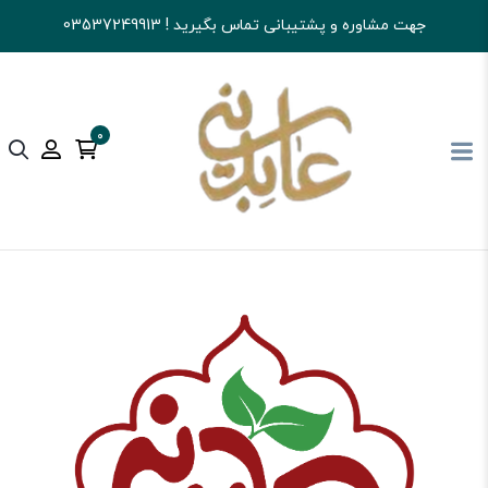
جهت مشاوره و پشتیبانی تماس بگیرید ! 03537249913
0
آجیل و خشکبار عابدینی
کالای اساسی و خواربار
عسل و روغن