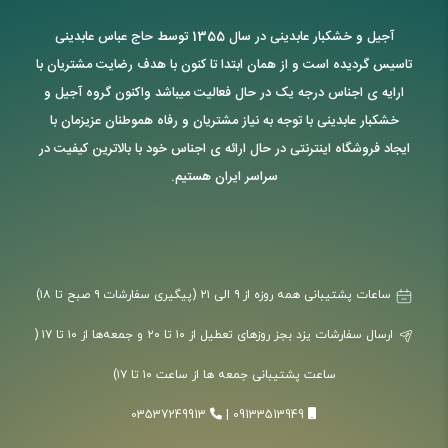
آجیل و خشکبار عابدینی در سال 1355 توسط حاج عباس عابدینی
تاسیس گردیده است و از همان ابتدا تا کنون با هدف رضایت مشتریان با
ارایه ی اجناس درجه یک در حال فعالیت میباشد واکنون گروه آجیل و
خشکبار عابدینی با توجه به نیاز مشتریان و رفاه هموطنان عزیزمان با
ایجاد فروشگاه اینترنتی در حال ارائه ی اجناس خود با بالاترین کیفیت در
سراسر ایران هستیم.
ساعات پشتیبانی همه روزه از ۹ الی ۲۱ (پیگیری سفارشات ۹ صبح تا ۱۸)
ارسال سفارشات یزد بجز روزهای تعطیل از ۱۰ تا ۲۰ و جمعه‌ها از ۱۰ تا ۱۷ (
ساعت پشتیبانی جمعه ها از ساعت ۱۰ تا ۱۷)
03537249913
|
09133513949