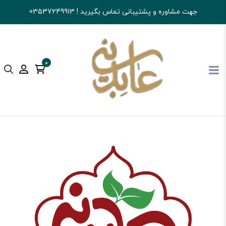
جهت مشاوره و پشتیبانی تماس بگیرید ! 03537249913
0
آجیل و خشکبار عابدینی
کالای اساسی و خواربار
عسل و روغن