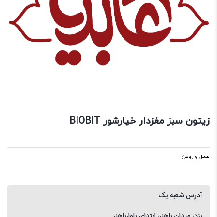
زیتون سبز مغزدار خیارشور BIOBIT
عسل و روغن
آدرس شعبه یک
یزد، میدان باهنر، ابتدای بلوارباهنر