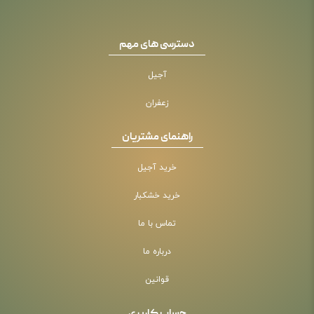
دسترسی های مهم
آجیل
زعفران
راهنمای مشتریان
خرید آجیل
خرید خشکبار
تماس با ما
درباره ما
قوانین