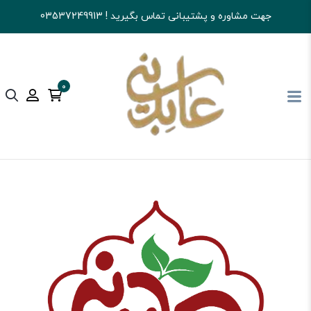
جهت مشاوره و پشتیبانی تماس بگیرید ! 03537249913
0
آجیل و خشکبار عابدینی
خرید خشکبار
آلوها