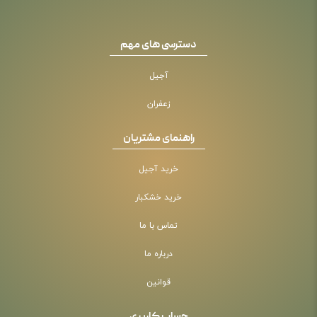
دسترسی های مهم
آجیل
زعفران
راهنمای مشتریان
خرید آجیل
خرید خشکبار
تماس با ما
درباره ما
قوانین