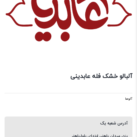
آلبالو خشک فله عابدینی
آلوها
آدرس شعبه یک
یزد، میدان باهنر، ابتدای بلوارباهنر