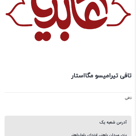
تافی تیرامیسو مگااستار
تافی
آدرس شعبه یک
یزد، میدان باهنر، ابتدای بلوارباهنر