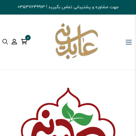
جهت مشاوره و پشتیبانی تماس بگیرید ! 03537249913
0
آجیل و خشکبار عابدینی
شکلات
تافی