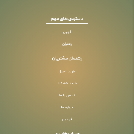
دسترسی های مهم
آجیل
زعفران
راهنمای مشتریان
خرید آجیل
خرید خشکبار
تماس با ما
درباره ما
قوانین