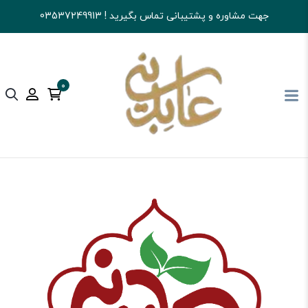
جهت مشاوره و پشتیبانی تماس بگیرید ! 03537249913
0
آجیل و خشکبار عابدینی
قهوه
اسپرسو و فرانسه و...