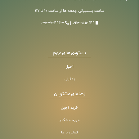
ساعت پشتیبانی جمعه ها از ساعت ۱۰ تا ۱۷)
03537249913
|
09133513949
دسترسی های مهم
آجیل
زعفران
راهنمای مشتریان
خرید آجیل
خرید خشکبار
تماس با ما