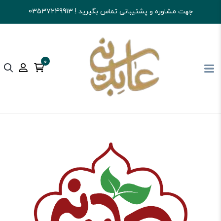
جهت مشاوره و پشتیبانی تماس بگیرید ! 03537249913
0
آجیل و خشکبار عابدینی
قهوه
سایر فرآورده های قهوه