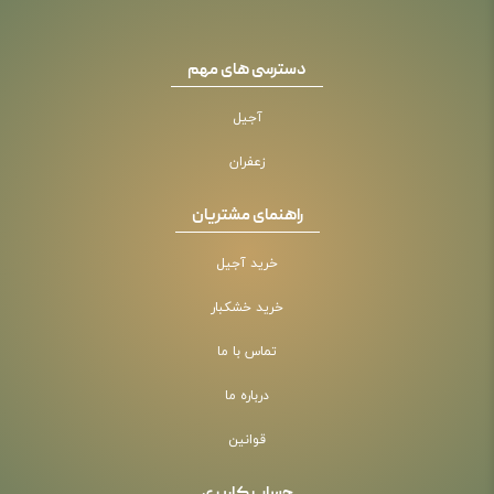
دسترسی های مهم
آجیل
زعفران
راهنمای مشتریان
خرید آجیل
خرید خشکبار
تماس با ما
درباره ما
قوانین