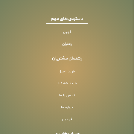
دسترسی های مهم
آجیل
زعفران
راهنمای مشتریان
خرید آجیل
خرید خشکبار
تماس با ما
درباره ما
قوانین