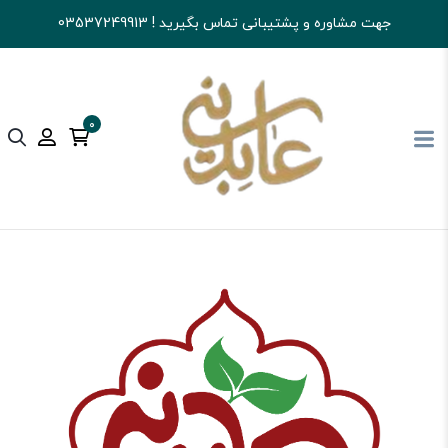
جهت مشاوره و پشتیبانی تماس بگیرید ! 03537249913
0
آجیل و خشکبار عابدینی
شکلات
شکلات تلخ