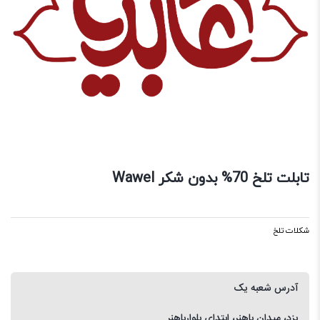
تابلت تلخ 70% بدون شکر Wawel
شکلات تلخ
آدرس شعبه یک
یزد، میدان باهنر، ابتدای بلوارباهنر