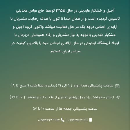
آجیل و خشکبار عابدینی در سال 1355 توسط حاج عباس عابدینی
تاسیس گردیده است و از همان ابتدا تا کنون با هدف رضایت مشتریان با
ارایه ی اجناس درجه یک در حال فعالیت میباشد واکنون گروه آجیل و
خشکبار عابدینی با توجه به نیاز مشتریان و رفاه هموطنان عزیزمان با
ایجاد فروشگاه اینترنتی در حال ارائه ی اجناس خود با بالاترین کیفیت در
سراسر ایران هستیم.
ساعات پشتیبانی همه روزه از ۹ الی ۲۱ (پیگیری سفارشات ۹ صبح تا ۱۸)
ارسال سفارشات یزد بجز روزهای تعطیل از ۱۰ تا ۲۰ و جمعه‌ها از ۱۰ تا ۱۷ (
ساعت پشتیبانی جمعه ها از ساعت ۱۰ تا ۱۷)
03537249913
|
09133513949