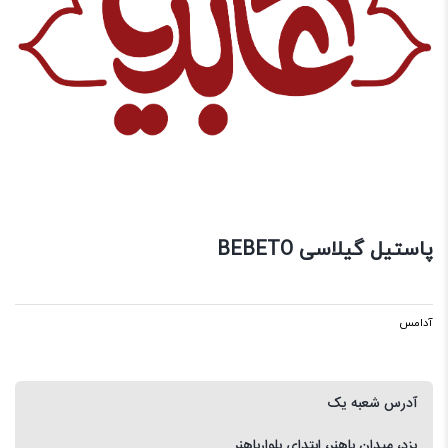
پاستیل گیلاسی BEBETO
آدامس
آدرس شعبه یک
یزد، میدان باهنر، ابتدای بلوارباهنر