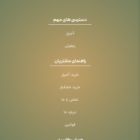
دسترسی های مهم
آجیل
زعفران
راهنمای مشتریان
خرید آجیل
خرید خشکبار
تماس با ما
درباره ما
قوانین