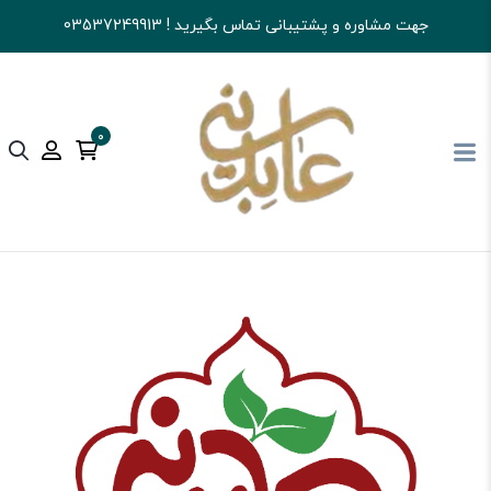
جهت مشاوره و پشتیبانی تماس بگیرید ! 03537249913
0
آجیل و خشکبار عابدینی
تنقلات
آدامس