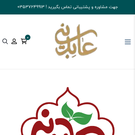
جهت مشاوره و پشتیبانی تماس بگیرید ! 03537249913
0
آجیل و خشکبار عابدینی
تنقلات
آدامس