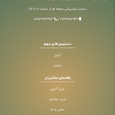
ساعت پشتیبانی جمعه ها از ساعت ۱۰ تا ۱۷)
03537249913
|
09133513949
دسترسی های مهم
آجیل
زعفران
راهنمای مشتریان
خرید آجیل
خرید خشکبار
تماس با ما