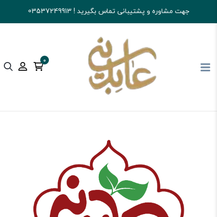
جهت مشاوره و پشتیبانی تماس بگیرید ! 03537249913
0
آجیل و خشکبار عابدینی
تنقلات
نوشیدنی و پودر شربتی