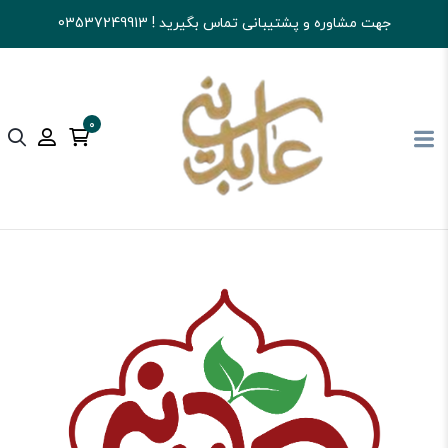
جهت مشاوره و پشتیبانی تماس بگیرید ! 03537249913
0
آجیل و خشکبار عابدینی
خرید خشکبار
انجیر خشک