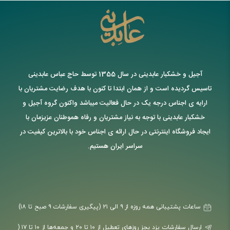
آجیل و خشکبار عابدینی در سال 1355 توسط حاج عباس عابدینی
تاسیس گردیده است و از همان ابتدا تا کنون با هدف رضایت مشتریان با
ارایه ی اجناس درجه یک در حال فعالیت میباشد واکنون گروه آجیل و
خشکبار عابدینی با توجه به نیاز مشتریان و رفاه هموطنان عزیزمان با
ایجاد فروشگاه اینترنتی در حال ارائه ی اجناس خود با بالاترین کیفیت در
سراسر ایران هستیم.
ساعات پشتیبانی همه روزه از ۹ الی ۲۱ (پیگیری سفارشات ۹ صبح تا ۱۸)
ارسال سفارشات یزد بجز روزهای تعطیل از ۱۰ تا ۲۰ و جمعه‌ها از ۱۰ تا ۱۷ (