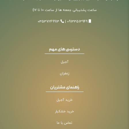
ساعت پشتیبانی جمعه ها از ساعت ۱۰ تا ۱۷)
03537249913
|
09133513949
دسترسی های مهم
آجیل
زعفران
راهنمای مشتریان
خرید آجیل
خرید خشکبار
تماس با ما