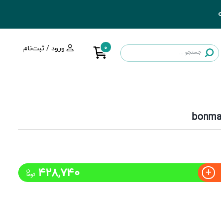
0
ورود / ثبت‌نام
428,740
ن
توما