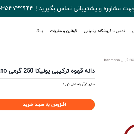
هت مشاوره و پشتیبانی تماس بگیرید ! 03537249913
ی
تماس با فروشگاه اینترنتی
قوانین و مقررات
بلاگ
دانه قهوه ترکیبی یونیکا 250 گرمی bonmano
سایر فرآورده های قهوه
افـزودن به سبـد خـرید