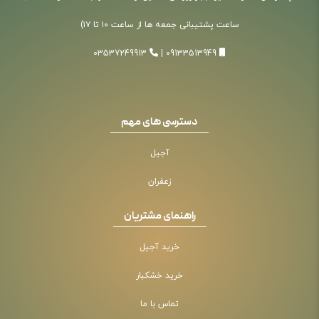
ساعت پشتیبانی جمعه ها از ساعت ۱۰ تا ۱۷)
03537249913
|
09133513949
دسترسی های مهم
آجیل
زعفران
راهنمای مشتریان
خرید آجیل
خرید خشکبار
تماس با ما