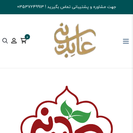
جهت مشاوره و پشتیبانی تماس بگیرید ! 03537249913
0
آجیل و خشکبار عابدینی
قهوه
سایر فرآورده های قهوه