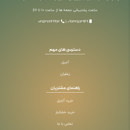
ساعت پشتیبانی جمعه ها از ساعت ۱۰ تا ۱۷)
03537249913
|
09133513949
دسترسی های مهم
آجیل
زعفران
راهنمای مشتریان
خرید آجیل
خرید خشکبار
تماس با ما