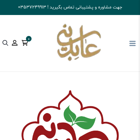
جهت مشاوره و پشتیبانی تماس بگیرید ! 03537249913
0
آجیل و خشکبار عابدینی
شکلات
تافی