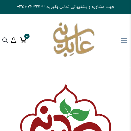
جهت مشاوره و پشتیبانی تماس بگیرید ! 03537249913
0
آجیل و خشکبار عابدینی
قهوه
اسپرسو و فرانسه و...