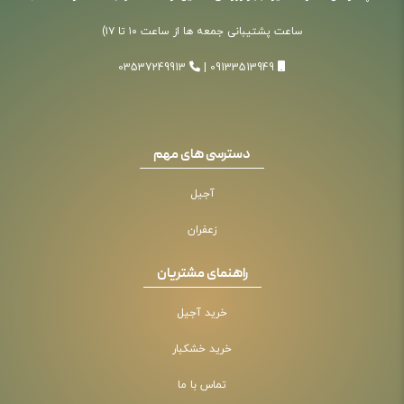
ساعت پشتیبانی جمعه ها از ساعت ۱۰ تا ۱۷)
03537249913
|
09133513949
دسترسی های مهم
آجیل
زعفران
راهنمای مشتریان
خرید آجیل
خرید خشکبار
تماس با ما